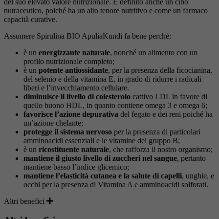
del suo elevato valore nutrizionale. È definito anche un cibo
nutraceutico, poiché ha un alto tenore nutritivo e come un farmaco
capacità curative.
Assumere Spirulina BIO ApuliaKundi fa bene perché:
è un
energizzante naturale
, nonché un alimento con un
profilo nutrizionale completo;
è un
potente antiossidante
, per la presenza della ficocianina,
del selenio e della vitamina E, in grado di ridurre i radicali
liberi e l’invecchiamento cellulare.
diminuisce il livello di colesterolo
cattivo LDL in favore di
quello buono HDL, in quanto contiene omega 3 e omega 6;
favorisce l’azione depurativa
del fegato e dei reni poiché ha
un’azione chelante;
protegge il sistema nervoso
per la presenza di particolari
amminoacidi essenziali e le vitamine del gruppo B;
è un
ricostituente naturale
, che rafforza il nostro organismo;
mantiene il giusto livello di zuccheri nel sangue
, pertanto
mantiene basso l’indice glicemico;
mantiene l’elasticità cutanea e la salute di capelli
, unghie, e
occhi per la presenza di Vitamina A e amminoacidi solforati.
Altri benefici