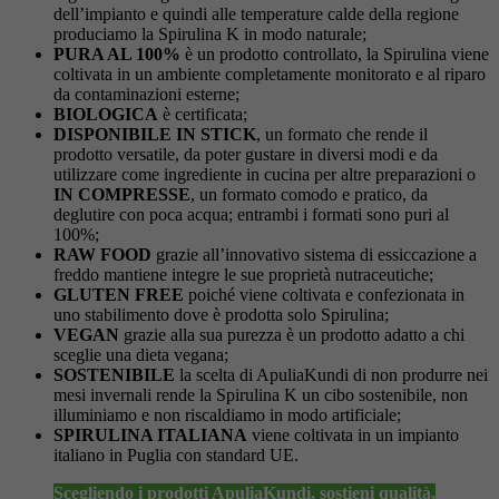
dell’impianto e quindi alle temperature calde della regione
produciamo la Spirulina K in modo naturale;
PURA AL 100%
è un prodotto controllato, la Spirulina viene
coltivata in un ambiente completamente monitorato e al riparo
da contaminazioni esterne;
BIOLOGICA
è certificata;
DISPONIBILE IN STICK
, un formato che rende il
prodotto versatile, da poter gustare in diversi modi e da
utilizzare come ingrediente in cucina per altre preparazioni o
IN COMPRESSE
, un formato comodo e pratico, da
deglutire con poca acqua; entrambi i formati sono puri al
100%;
RAW FOOD
grazie all’innovativo sistema di essiccazione a
freddo mantiene integre le sue proprietà nutraceutiche;
GLUTEN FREE
poiché viene coltivata e confezionata in
uno stabilimento dove è prodotta solo Spirulina;
VEGAN
grazie alla sua purezza è un prodotto adatto a chi
sceglie una dieta vegana;
SOSTENIBILE
la scelta di ApuliaKundi di non produrre nei
mesi invernali rende la Spirulina K un cibo sostenibile, non
illuminiamo e non riscaldiamo in modo artificiale;
SPIRULINA ITALIANA
viene coltivata in un impianto
italiano in Puglia con standard UE.
Scegliendo i prodotti ApuliaKundi, sostieni qualità,