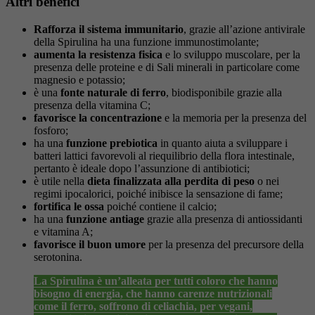
Altri benefici
Rafforza il sistema immunitario
, grazie all’azione antivirale
della Spirulina ha una funzione immunostimolante;
aumenta la resistenza fisica
e lo sviluppo muscolare, per la
presenza delle proteine e di Sali minerali in particolare come
magnesio e potassio;
è una
fonte naturale di ferro
, biodisponibile grazie alla
presenza della vitamina C;
favorisce la concentrazione
e la memoria per la presenza del
fosforo;
ha una
funzione prebiotica
in quanto aiuta a sviluppare i
batteri lattici favorevoli al riequilibrio della flora intestinale,
pertanto è ideale dopo l’assunzione di antibiotici;
è utile nella
dieta finalizzata alla perdita di peso
o nei
regimi ipocalorici, poiché inibisce la sensazione di fame;
fortifica le ossa
poiché contiene il calcio;
ha una
funzione antiage
grazie alla presenza di antiossidanti
e vitamina A;
favorisce il buon umore
per la presenza del precursore della
serotonina.
La Spirulina è un’alleata per tutti coloro che hanno
bisogno di energia, che hanno carenze nutrizionali
come il ferro, soffrono di celiachia, per vegani,