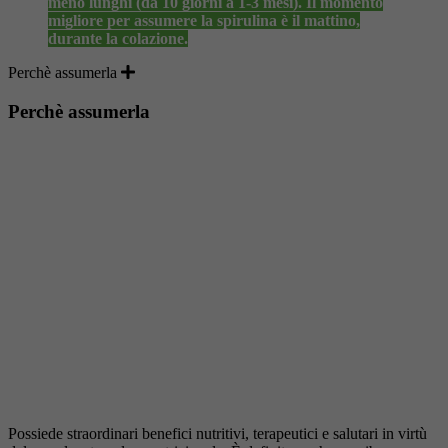
meno lunghi (da 10 giorni a 1-3 mesi). Il momento
migliore per assumere la spirulina è il mattino,
durante la colazione.
Perchè assumerla
Perchè assumerla
Possiede straordinari benefici nutritivi, terapeutici e salutari in virtù