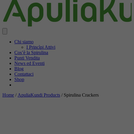
Chi siamo
I Princìpi Attivi
Cos’è la Spirulina
Punti Vendita
News ed Eventi
Blog
Contattaci
Shop
Home
/
ApuliaKundi Products
/ Spirulina Crackers