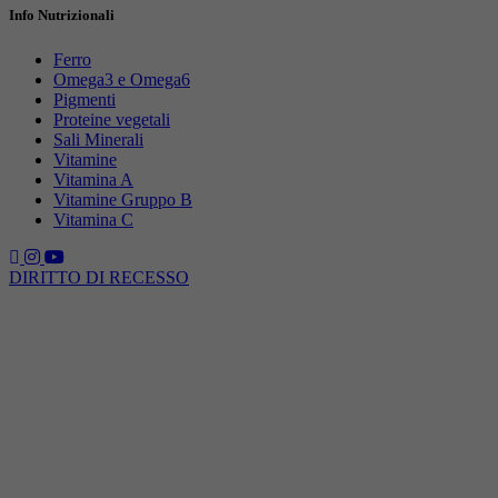
Info Nutrizionali
Ferro
Omega3 e Omega6
Pigmenti
Proteine vegetali
Sali Minerali
Vitamine
Vitamina A
Vitamine Gruppo B
Vitamina C
DIRITTO DI RECESSO