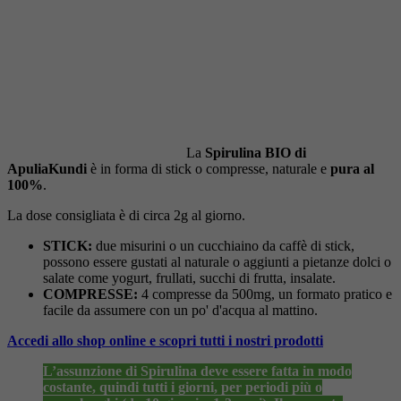
La
Spirulina BIO di
ApuliaKundi
è in forma di stick o compresse, naturale e
pura al
100%
.
La dose consigliata è di circa 2g al giorno.
STICK:
due misurini o un cucchiaino da caffè di stick,
possono essere gustati al naturale o aggiunti a pietanze dolci o
salate come yogurt, frullati, succhi di frutta, insalate.
COMPRESSE:
4 compresse da 500mg, un formato pratico e
facile da assumere con un po' d'acqua al mattino.
Accedi allo shop online e scopri tutti i nostri prodotti
L’assunzione di Spirulina deve essere fatta in modo
costante, quindi tutti i giorni, per periodi più o