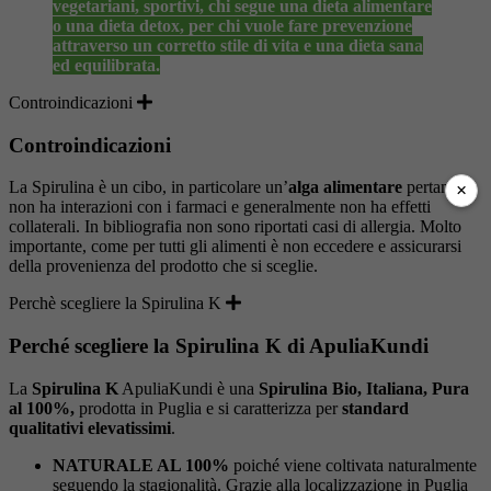
vegetariani, sportivi, chi segue una dieta alimentare
o una dieta detox, per chi vuole fare prevenzione
attraverso un corretto stile di vita e una dieta sana
ed equilibrata.
Controindicazioni
Controindicazioni
La Spirulina è un cibo, in particolare un’
alga alimentare
pertanto
×
non ha interazioni con i farmaci e generalmente non ha effetti
collaterali. In bibliografia non sono riportati casi di allergia. Molto
importante, come per tutti gli alimenti è non eccedere e assicurarsi
della provenienza del prodotto che si sceglie.
Perchè scegliere la Spirulina K
Perché scegliere la Spirulina K di ApuliaKundi
La
Spirulina K
ApuliaKundi è una
Spirulina Bio, Italiana, Pura
al 100%,
prodotta in Puglia e si caratterizza per
standard
qualitativi elevatissimi
.
NATURALE AL 100%
poiché viene coltivata naturalmente
seguendo la stagionalità. Grazie alla localizzazione in Puglia