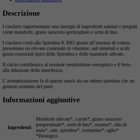
Descrizione
I crackers rappresentano una sinergia di ingredienti salutari e pregiati
come mandorle, grano saraceno germogliato e semi di lino.
I crackers crudi alla Spirulina K BIO grazie all’assenza di cottura
presentano un elevato contenuto in vitamine, sali minerali e acidi
grassi essenziali tipici della Spirulina e delle mandorle attivate.
Il calcio contribuisce al normale metabolismo energetico e il ferro
alla riduzione della stanchezza.
L’aromatizzazione fa di questo snack sia un ottimo spuntino che un
gustoso sostituto del pane.
Informazioni aggiuntive
Mandorle attivate*, carote*, grano saraceno
pregerminato*, semi di lino*, sesamo*, olio di
Ingredienti
mais*, sale, spirulina*, rosmarino*, aglio*
*Biologico