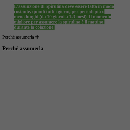
L’assunzione di Spirulina deve essere fatta in modo
costante, quindi tutti i giorni, per periodi più o
meno lunghi (da 10 giorni a 1-3 mesi). Il momento
migliore per assumere la spirulina è il mattino,
durante la colazione.
Perchè assumerla
Perchè assumerla