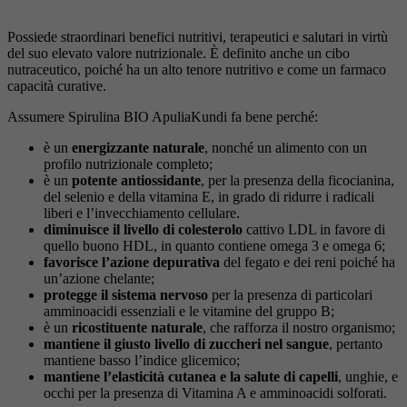
Possiede straordinari benefici nutritivi, terapeutici e salutari in virtù
del suo elevato valore nutrizionale. È definito anche un cibo
nutraceutico, poiché ha un alto tenore nutritivo e come un farmaco
capacità curative.
Assumere Spirulina BIO ApuliaKundi fa bene perché:
è un
energizzante naturale
, nonché un alimento con un
profilo nutrizionale completo;
è un
potente antiossidante
, per la presenza della ficocianina,
del selenio e della vitamina E, in grado di ridurre i radicali
liberi e l’invecchiamento cellulare.
diminuisce il livello di colesterolo
cattivo LDL in favore di
quello buono HDL, in quanto contiene omega 3 e omega 6;
favorisce l’azione depurativa
del fegato e dei reni poiché ha
un’azione chelante;
protegge il sistema nervoso
per la presenza di particolari
amminoacidi essenziali e le vitamine del gruppo B;
è un
ricostituente naturale
, che rafforza il nostro organismo;
mantiene il giusto livello di zuccheri nel sangue
, pertanto
mantiene basso l’indice glicemico;
mantiene l’elasticità cutanea e la salute di capelli
, unghie, e
occhi per la presenza di Vitamina A e amminoacidi solforati.