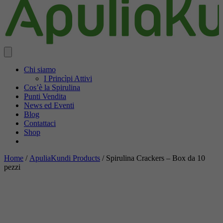
Chi siamo
I Princìpi Attivi
Cos’è la Spirulina
Punti Vendita
News ed Eventi
Blog
Contattaci
Shop
Home
/
ApuliaKundi Products
/ Spirulina Crackers – Box da 10
pezzi