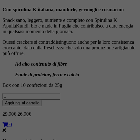
Con spirulina K italiana, mandorle, germogli e rosmarino
Snack sano, leggero, nutriente e completo con Spirulina K
ApuliaKundi, bio e made in Puglia che contribuisce a dare energia
in qualsiasi momento della giornata.
Questi crackers si contraddistinguono anche per la loro consistenza
croccante, data dalla freschezza che solo una produzione artigianale
può offrire.
Ad alto contenuto di fibre
Fonte di proteine, ferro e calcio
Box con 10 confezioni da 25g
Spirulina
Crackers
Aggiungi al carrello
-
Box
Il
Il
29,90
€
26,90
€
da
prezzo
prezzo
10
0
originale
attuale
pezzi
era:
è:
quantità
29,90€.
26,90€.