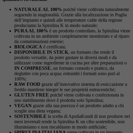
NATURALE AL 100%
poiché viene coltivata naturalmente
seguendo la stagionalità. Grazie alla localizzazione in Puglia
dell’impianto e quindi alle temperature calde della regione
produciamo la Spirulina K in modo naturale;
PURA AL 100%
è un prodotto controllato, la Spirulina viene
coltivata in un ambiente completamente monitorato e al riparo
da contaminazioni esterne;
BIOLOGICA
è certificata;
DISPONIBILE IN STICK
, un formato che rende il
prodotto versatile, da poter gustare in diversi modi e da
utilizzare come ingrediente in cucina per altre preparazioni o
IN COMPRESSE
, un formato comodo e pratico, da
deglutire con poca acqua; entrambi i formati sono puri al
100%;
RAW FOOD
grazie all’innovativo sistema di essiccazione a
freddo mantiene integre le sue proprietà nutraceutiche;
GLUTEN FREE
poiché viene coltivata e confezionata in
uno stabilimento dove è prodotta solo Spirulina;
VEGAN
grazie alla sua purezza è un prodotto adatto a chi
sceglie una dieta vegana;
SOSTENIBILE
la scelta di ApuliaKundi di non produrre nei
mesi invernali rende la Spirulina K un cibo sostenibile, non
illuminiamo e non riscaldiamo in modo artificiale;
SPIRULINA ITALIANA
viene coltivata in un impianto