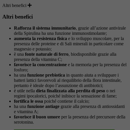
Altri benefici
Altri benefici
Rafforza il sistema immunitario
, grazie all’azione antivirale
della Spirulina ha una funzione immunostimolante;
aumenta la resistenza fisica
e lo sviluppo muscolare, per la
presenza delle proteine e di Sali minerali in particolare come
magnesio e potassio;
è una
fonte naturale di ferro
, biodisponibile grazie alla
presenza della vitamina C;
favorisce la concentrazione
e la memoria per la presenza del
fosforo;
ha una
funzione prebiotica
in quanto aiuta a sviluppare i
batteri lattici favorevoli al riequilibrio della flora intestinale,
pertanto è ideale dopo l’assunzione di antibiotici;
è utile nella
dieta finalizzata alla perdita di peso
o nei
regimi ipocalorici, poiché inibisce la sensazione di fame;
fortifica le ossa
poiché contiene il calcio;
ha una
funzione antiage
grazie alla presenza di antiossidanti
e vitamina A;
favorisce il buon umore
per la presenza del precursore della
serotonina.