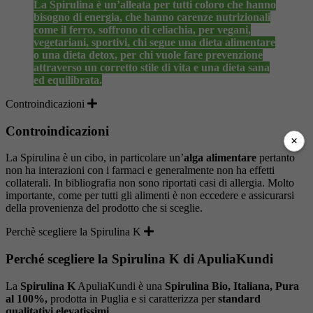
La Spirulina è un’alleata per tutti coloro che hanno
bisogno di energia, che hanno carenze nutrizionali
come il ferro, soffrono di celiachia, per vegani,
vegetariani, sportivi, chi segue una dieta alimentare
o una dieta detox, per chi vuole fare prevenzione
attraverso un corretto stile di vita e una dieta sana
ed equilibrata.
Controindicazioni
Controindicazioni
×
La Spirulina è un cibo, in particolare un’
alga alimentare
pertanto
non ha interazioni con i farmaci e generalmente non ha effetti
collaterali. In bibliografia non sono riportati casi di allergia. Molto
importante, come per tutti gli alimenti è non eccedere e assicurarsi
della provenienza del prodotto che si sceglie.
Perchè scegliere la Spirulina K
Perché scegliere la Spirulina K di ApuliaKundi
La
Spirulina K
ApuliaKundi è una
Spirulina Bio, Italiana, Pura
al 100%,
prodotta in Puglia e si caratterizza per
standard
qualitativi elevatissimi
.