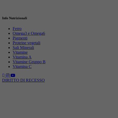
Info Nutrizionali
Ferro
Omega3 e Omega6
Pigmenti
Proteine vegetali
Sali Minerali
Vitamine
Vitamina A
Vitamine Gruppo B
Vitamina C
DIRITTO DI RECESSO