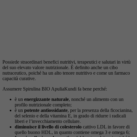
Possiede straordinari benefici nutritivi, terapeutici e salutari in virtù
del suo elevato valore nutrizionale. È definito anche un cibo
nutraceutico, poiché ha un alto tenore nutritivo e come un farmaco
capacità curative.
Assumere Spirulina BIO ApuliaKundi fa bene perché:
è un
energizzante naturale
, nonché un alimento con un
profilo nutrizionale completo;
è un
potente antiossidante
, per la presenza della ficocianina,
del selenio e della vitamina E, in grado di ridurre i radicali
liberi e l’invecchiamento cellulare.
diminuisce il livello di colesterolo
cattivo LDL in favore di
quello buono HDL, in quanto contiene omega 3 e omega 6;