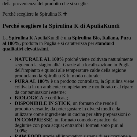
della provenienza del prodotto che si sceglie.
Perchè scegliere la Spirulina K
Perché scegliere la Spirulina K di ApuliaKundi
La
Spirulina K
ApuliaKundi è una
Spirulina Bio, Italiana, Pura
al 100%,
prodotta in Puglia e si caratterizza per
standard
qualitativi elevatissimi
.
NATURALE AL 100%
poiché viene coltivata naturalmente
seguendo la stagionalità. Grazie alla localizzazione in Puglia
dell’impianto e quindi alle temperature calde della regione
produciamo la Spirulina K in modo naturale;
PURA AL 100%
è un prodotto controllato, la Spirulina viene
coltivata in un ambiente completamente monitorato e al riparo
da contaminazioni esterne;
BIOLOGICA
è certificata;
DISPONIBILE IN STICK
, un formato che rende il
prodotto versatile, da poter gustare in diversi modi e da
utilizzare come ingrediente in cucina per altre preparazioni o
IN COMPRESSE
, un formato comodo e pratico, da
deglutire con poca acqua; entrambi i formati sono puri al
100%;
RAW FOOD
grazie all’innovativo sistema di essiccazione a