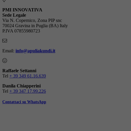
PMI INNOVATIVA
Sede Legale
Via N. Copernico, Zona PIP snc
70024 Gravina in Puglia (BA) Italy
P.IVA 07855980723
Email:
info@apuliakundi.it
Raffaele Settanni
Tel
+ 39 349 61.16.639
Danila Chiapperini
Tel
+ 39 347 17.99.226
Contattaci su WhatsApp