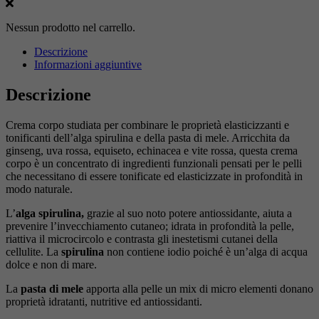
di
mele
ed
Nessun prodotto nel carrello.
alga
Descrizione
spirulina
Informazioni aggiuntive
quantità
Descrizione
Crema corpo studiata per combinare le proprietà elasticizzanti e
tonificanti dell’alga spirulina e della pasta di mele. Arricchita da
ginseng, uva rossa, equiseto, echinacea e vite rossa, questa crema
corpo è un concentrato di ingredienti funzionali pensati per le pelli
che necessitano di essere tonificate ed elasticizzate in profondità in
modo naturale.
L’
alga spirulina,
grazie al suo noto potere antiossidante, aiuta a
prevenire l’invecchiamento cutaneo; idrata in profondità la pelle,
riattiva il microcircolo e contrasta gli inestetismi cutanei della
cellulite. La
spirulina
non contiene iodio poiché è un’alga di acqua
dolce e non di mare.
La
pasta di mele
apporta alla pelle un mix di micro elementi donano
proprietà idratanti, nutritive ed antiossidanti.