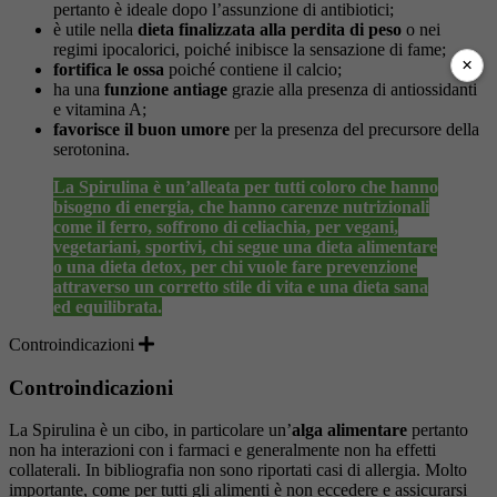
pertanto è ideale dopo l’assunzione di antibiotici;
è utile nella
dieta finalizzata alla perdita di peso
o nei
regimi ipocalorici, poiché inibisce la sensazione di fame;
×
fortifica le ossa
poiché contiene il calcio;
ha una
funzione antiage
grazie alla presenza di antiossidanti
e vitamina A;
favorisce il buon umore
per la presenza del precursore della
serotonina.
La Spirulina è un’alleata per tutti coloro che hanno
bisogno di energia, che hanno carenze nutrizionali
come il ferro, soffrono di celiachia, per vegani,
vegetariani, sportivi, chi segue una dieta alimentare
o una dieta detox, per chi vuole fare prevenzione
attraverso un corretto stile di vita e una dieta sana
ed equilibrata.
Controindicazioni
Controindicazioni
La Spirulina è un cibo, in particolare un’
alga alimentare
pertanto
non ha interazioni con i farmaci e generalmente non ha effetti
collaterali. In bibliografia non sono riportati casi di allergia. Molto
importante, come per tutti gli alimenti è non eccedere e assicurarsi