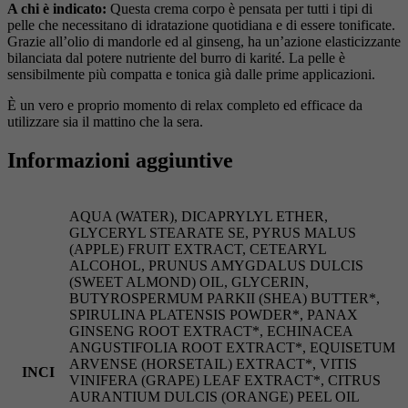
A chi è indicato:
Questa crema corpo è pensata per tutti i tipi di
pelle che necessitano di idratazione quotidiana e di essere tonificate.
Grazie all’olio di mandorle ed al ginseng, ha un’azione elasticizzante
bilanciata dal potere nutriente del burro di karité. La pelle è
sensibilmente più compatta e tonica già dalle prime applicazioni.
È un vero e proprio momento di relax completo ed efficace da
utilizzare sia il mattino che la sera.
Informazioni aggiuntive
AQUA (WATER), DICAPRYLYL ETHER,
GLYCERYL STEARATE SE, PYRUS MALUS
(APPLE) FRUIT EXTRACT, CETEARYL
ALCOHOL, PRUNUS AMYGDALUS DULCIS
(SWEET ALMOND) OIL, GLYCERIN,
BUTYROSPERMUM PARKII (SHEA) BUTTER*,
SPIRULINA PLATENSIS POWDER*, PANAX
GINSENG ROOT EXTRACT*, ECHINACEA
ANGUSTIFOLIA ROOT EXTRACT*, EQUISETUM
ARVENSE (HORSETAIL) EXTRACT*, VITIS
INCI
VINIFERA (GRAPE) LEAF EXTRACT*, CITRUS
AURANTIUM DULCIS (ORANGE) PEEL OIL