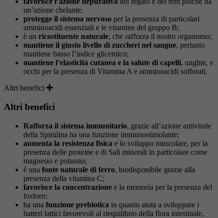
favorisce l’azione depurativa
del fegato e dei reni poiché ha
un’azione chelante;
protegge il sistema nervoso
per la presenza di particolari
amminoacidi essenziali e le vitamine del gruppo B;
è un
ricostituente naturale
, che rafforza il nostro organismo;
mantiene il giusto livello di zuccheri nel sangue
, pertanto
mantiene basso l’indice glicemico;
mantiene l’elasticità cutanea e la salute di capelli
, unghie, e
occhi per la presenza di Vitamina A e amminoacidi solforati.
Altri benefici
Altri benefici
Rafforza il sistema immunitario
, grazie all’azione antivirale
della Spirulina ha una funzione immunostimolante;
aumenta la resistenza fisica
e lo sviluppo muscolare, per la
presenza delle proteine e di Sali minerali in particolare come
magnesio e potassio;
è una
fonte naturale di ferro
, biodisponibile grazie alla
presenza della vitamina C;
favorisce la concentrazione
e la memoria per la presenza del
fosforo;
ha una
funzione prebiotica
in quanto aiuta a sviluppare i
batteri lattici favorevoli al riequilibrio della flora intestinale,