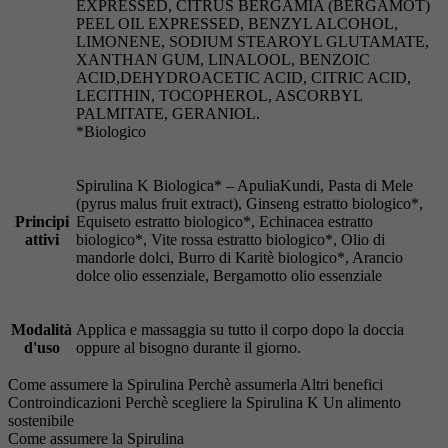
EXPRESSED, CITRUS BERGAMIA (BERGAMOT)
PEEL OIL EXPRESSED, BENZYL ALCOHOL,
LIMONENE, SODIUM STEAROYL GLUTAMATE,
XANTHAN GUM, LINALOOL, BENZOIC
ACID,DEHYDROACETIC ACID, CITRIC ACID,
LECITHIN, TOCOPHEROL, ASCORBYL
PALMITATE, GERANIOL.
*Biologico
Spirulina K Biologica* – ApuliaKundi, Pasta di Mele
(pyrus malus fruit extract), Ginseng estratto biologico*,
Principi
Equiseto estratto biologico*, Echinacea estratto
attivi
biologico*, Vite rossa estratto biologico*, Olio di
mandorle dolci, Burro di Karitè biologico*, Arancio
dolce olio essenziale, Bergamotto olio essenziale
Modalità
Applica e massaggia su tutto il corpo dopo la doccia
d'uso
oppure al bisogno durante il giorno.
Come assumere la Spirulina
Perchè assumerla
Altri benefici
Controindicazioni
Perchè scegliere la Spirulina K
Un alimento
sostenibile
Come assumere la Spirulina