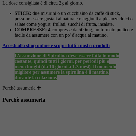
La dose consigliata è di circa 2g al giorno.
STICK:
due misurini o un cucchiaino da caffè di stick,
possono essere gustati al naturale o aggiunti a pietanze dolci o
salate come yogurt, frullati, succhi di frutta, insalate.
COMPRESSE:
4 compresse da 500mg, un formato pratico e
facile da assumere con un po' d'acqua al mattino.
Accedi allo shop online e scopri tutti i nostri prodotti
L’assunzione di Spirulina deve essere fatta in modo
costante, quindi tutti i giorni, per periodi più o
meno lunghi (da 10 giorni a 1-3 mesi). Il momento
migliore per assumere la spirulina è il mattino,
durante la colazione.
Perchè assumerla
Perchè assumerla