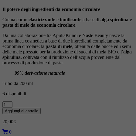
Il potere degli ingredienti da economia circolare
Crema corpo
elasticizzante
e
tonificante
a base di
alga spirulina e
pasta di mele da economia circolare
.
Da una collaborazione tra ApuliaKundi e Naste Beauty nasce la
prima linea cosmetica a base di due ingredienti completamente da
economia circolare: la
pasta di mele
, ottenuta dalle bucce ed i semi
delle mele pressate per la produzione di succhi di mela BIO e l’
alga
spirulina
, coltivata con il riutilizzo dell’acqua proveniente dal
processo di produzione di pasta.
99% derivazione naturale
Tubo da 200 ml
6 disponibili
Crema
corpo
Aggiungi al carrello
a
base
20,00
€
di
pasta
0