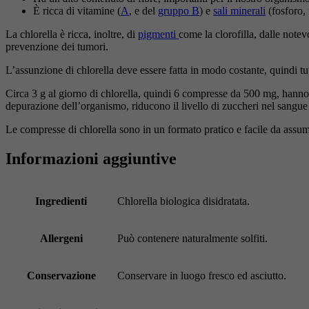
È ricca di vitamine (
A
, e del
gruppo B
) e
sali minerali
(fosforo,
La chlorella è ricca, inoltre, di
pigmenti
come la clorofilla, dalle notev
prevenzione dei tumori.
L’assunzione di chlorella deve essere fatta in modo costante, quindi tut
Circa 3 g al giorno di chlorella, quindi 6 compresse da 500 mg, hanno 
depurazione dell’organismo, riducono il livello di zuccheri nel sangue
Le compresse di chlorella sono in un formato pratico e facile da assum
Informazioni aggiuntive
Ingredienti
Chlorella biologica disidratata.
Allergeni
Può contenere naturalmente solfiti.
Conservazione
Conservare in luogo fresco ed asciutto.