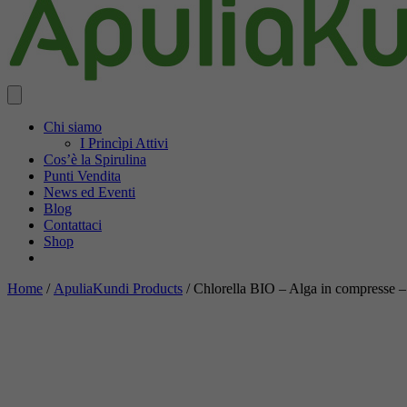
Chi siamo
I Princìpi Attivi
Cos’è la Spirulina
Punti Vendita
News ed Eventi
Blog
Contattaci
Shop
Home
/
ApuliaKundi Products
/ Chlorella BIO – Alga in compresse –