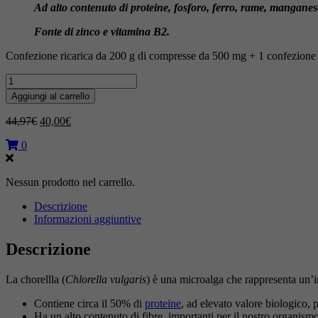
Ad alto contenuto di proteine, fosforo, ferro, rame, manganese
Fonte di zinco e vitamina B2.
Confezione ricarica da 200 g di compresse da 500 mg + 1 confezione
Chlorella
BIO
Aggiungi al carrello
–
Alga
Il
Il
44,97
€
40,00
€
in
prezzo
prezzo
compresse
0
originale
attuale
-
era:
è:
Formato
44,97€.
40,00€.
ricarica
Nessun prodotto nel carrello.
da
Descrizione
200g
Informazioni aggiuntive
+
Spirulina
Energy
Descrizione
Snack
in
La chorellla (
Chlorella vulgaris
) è una microalga che rappresenta un’imp
omaggio
quantità
Contiene circa il 50% di
proteine
, ad elevato valore biologico, p
Ha un alto contenuto di fibre, importanti per il nostro organismo